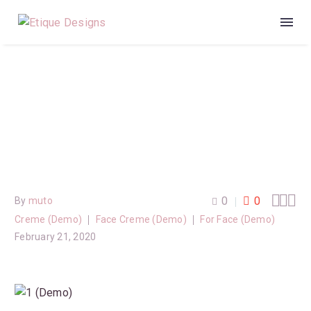
Minim
Veniam
Quis
Nostrud
Exercitation
Laboris
Nisi
Aliquip
(Demo)



0
0
By
muto
Creme (Demo)
Face Creme (Demo)
For Face (Demo)
February 21, 2020